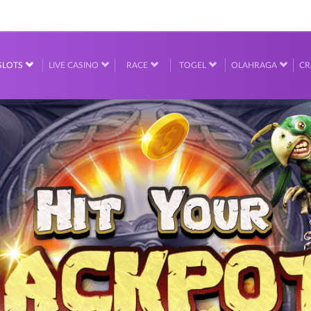
SLOTS
LIVE CASINO
RACE
TOGEL
OLAHRAGA
CR