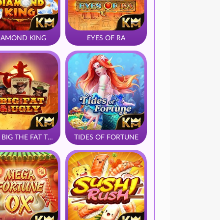
IAMOND KING
EYES OF RA
THE BIG THE FAT THE UGLY
TIDES OF FORTUNE