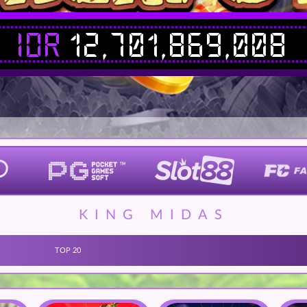
IDR
12,701,869,008
KING MIDAS
TOP 20