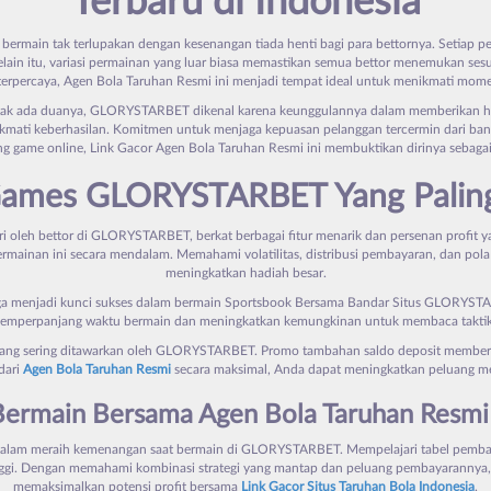
Terbaru di Indonesia
main tak terlupakan dengan kesenangan tiada henti bagi para bettornya. Setiap perm
Selain itu, variasi permainan yang luar biasa memastikan semua bettor menemukan s
 terpercaya, Agen Bola Taruhan Resmi ini menjadi tempat ideal untuk menikmati mome
ak ada duanya, GLORYSTARBET dikenal karena keunggulannya dalam memberikan hasil 
mati keberhasilan. Komitmen untuk menjaga kepuasan pelanggan tercermin dari banyak
dang game online, Link Gacor Agen Bola Taruhan Resmi ini membuktikan dirinya sebag
Games
GLORYSTARBET
Yang Palin
ri oleh bettor di GLORYSTARBET, berkat berbagai fitur menarik dan persenan profit 
ainan ini secara mendalam. Memahami volatilitas, distribusi pembayaran, dan pola
meningkatkan hadiah besar.
ga menjadi kunci sukses dalam bermain Sportsbook Bersama Bandar Situs GLORYSTAR
 memperpanjang waktu bermain dan meningkatkan kemungkinan untuk membaca takti
i yang sering ditawarkan oleh GLORYSTARBET. Promo tambahan saldo deposit membe
dari
Agen Bola Taruhan Resmi
secara maksimal, Anda dapat meningkatkan peluang me
k Bermain Bersama Agen Bola Taruhan Re
ng dalam meraih kemenangan saat bermain di GLORYSTARBET. Mempelajari tabel pem
nggi. Dengan memahami kombinasi strategi yang mantap dan peluang pembayarannya, A
memaksimalkan potensi profit bersama
Link Gacor Situs Taruhan Bola Indonesia
.