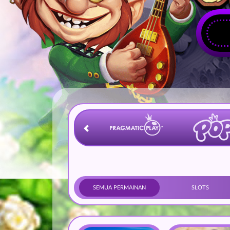
SEMUA PERMAINAN
SLOTS