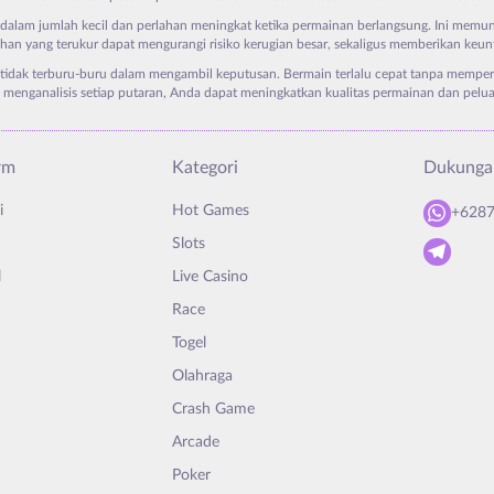
lam jumlah kecil dan perlahan meningkat ketika permainan berlangsung. Ini memun
uhan yang terukur dapat mengurangi risiko kerugian besar, sekaligus memberikan keu
 tidak terburu-buru dalam mengambil keputusan. Bermain terlalu cepat tanpa memper
k menganalisis setiap putaran, Anda dapat meningkatkan kualitas permainan dan pel
rm
Kategori
Dukunga
i
Hot Games
+628
Slots
l
Live Casino
Race
Togel
Olahraga
Crash Game
Arcade
Poker