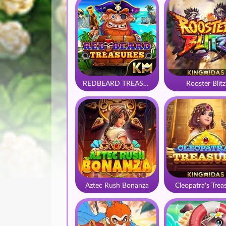
REDBEARD TREASURE
Rooster Blitz
Aztec Rush Bonanza
Cleopatra's Trea