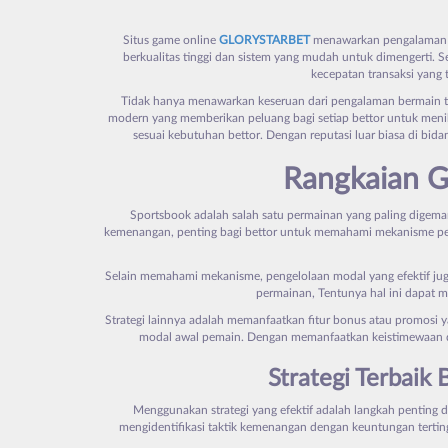
Situs game online
GLORYSTARBET
menawarkan pengalaman ber
berkualitas tinggi dan sistem yang mudah untuk dimengerti. 
kecepatan transaksi yang
Tidak hanya menawarkan keseruan dari pengalaman bermain t
modern yang memberikan peluang bagi setiap bettor untuk menik
sesuai kebutuhan bettor. Dengan reputasi luar biasa di bi
Rangkaian 
Sportsbook adalah salah satu permainan yang paling digema
kemenangan, penting bagi bettor untuk memahami mekanisme perm
Selain memahami mekanisme, pengelolaan modal yang efektif ju
permainan, Tentunya hal ini dapat
Strategi lainnya adalah memanfaatkan fitur bonus atau promos
modal awal pemain. Dengan memanfaatkan keistimewaan 
Strategi Terbai
Menggunakan strategi yang efektif adalah langkah penti
mengidentifikasi taktik kemenangan dengan keuntungan terti