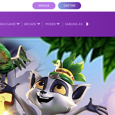
MASUK
DAFTAR
PROMOSI
ASH GAME
ARCADE
POKER
SABUNG AYAM