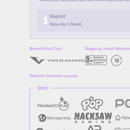
Deposit
Rata-rata 1 Menit
Bersertifikasi Dari
Tanggung Jawab Bermain
Platform Penyedia Layanan
Slots