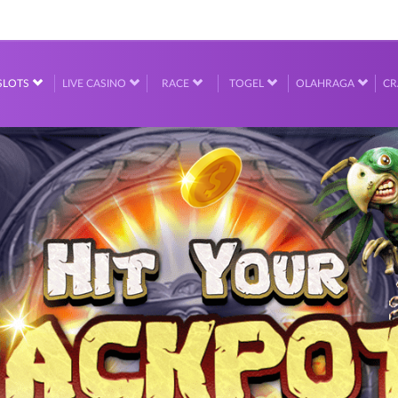
SLOTS
LIVE CASINO
RACE
TOGEL
OLAHRAGA
CR