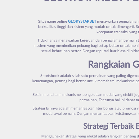
Situs game online
GLORYSTARBET
menawarkan pengalaman ber
berkualitas tinggi dan sistem yang mudah untuk dimengerti. 
kecepatan transaksi yang
Tidak hanya menawarkan keseruan dari pengalaman bermain t
modern yang memberikan peluang bagi setiap bettor untuk menik
sesuai kebutuhan bettor. Dengan reputasi luar biasa di bi
Rangkaian 
Sportsbook adalah salah satu permainan yang paling digema
kemenangan, penting bagi bettor untuk memahami mekanisme perm
Selain memahami mekanisme, pengelolaan modal yang efektif ju
permainan, Tentunya hal ini dapat
Strategi lainnya adalah memanfaatkan fitur bonus atau promos
modal awal pemain. Dengan memanfaatkan keistimewaan 
Strategi Terbai
Menggunakan strategi yang efektif adalah langkah penti