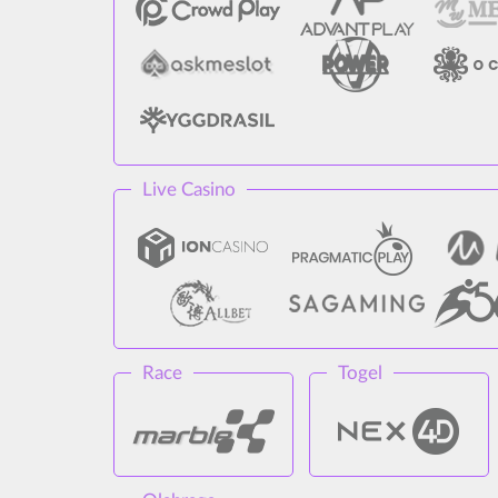
Live Casino
Race
Togel