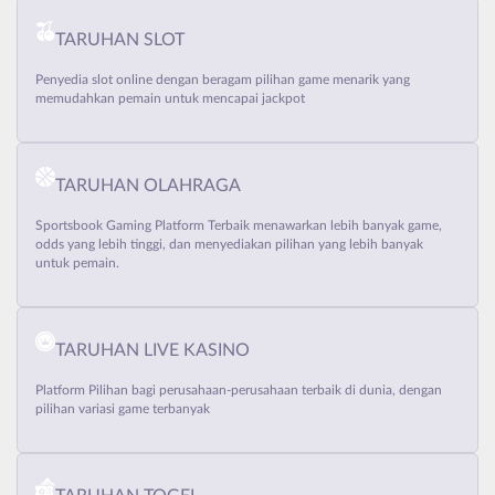
TARUHAN SLOT
Penyedia slot online dengan beragam pilihan game menarik yang
memudahkan pemain untuk mencapai jackpot
TARUHAN OLAHRAGA
Sportsbook Gaming Platform Terbaik menawarkan lebih banyak game,
odds yang lebih tinggi, dan menyediakan pilihan yang lebih banyak
untuk pemain.
TARUHAN LIVE KASINO
Platform Pilihan bagi perusahaan-perusahaan terbaik di dunia, dengan
pilihan variasi game terbanyak