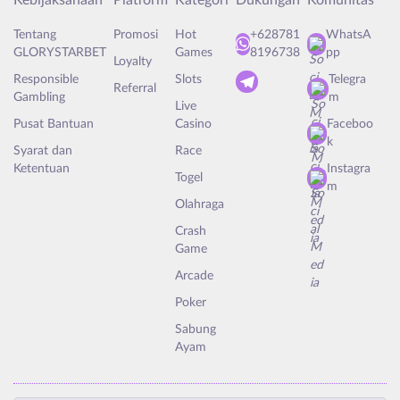
Kebijaksanaan
Platform
Kategori
Dukungan
Komunitas
Tentang
Promosi
Hot
+628781
WhatsA
GLORYSTARBET
Games
8196738
pp
Loyalty
Responsible
Slots
Telegra
Referral
Gambling
m
Live
Pusat Bantuan
Casino
Faceboo
k
Syarat dan
Race
Ketentuan
Instagra
Togel
m
Olahraga
Crash
Game
Arcade
Poker
Sabung
Ayam