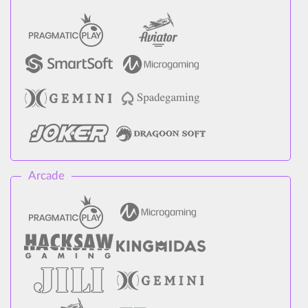
Arcade