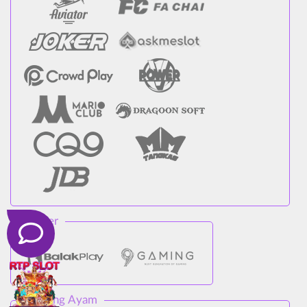
Poker
Sabung Ayam