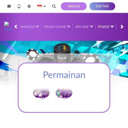
MASUK
DAFTAR
OGEL
OLAHRAGA
CRASH GAME
ARCADE
POKER
SABU
Permainan
i
i