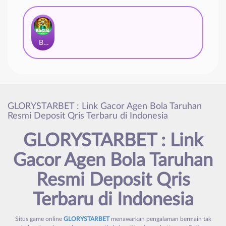
Bagua
GLORYSTARBET : Link Gacor Agen Bola Taruhan
Resmi Deposit Qris Terbaru di Indonesia
GLORYSTARBET : Link
Gacor Agen Bola Taruhan
Resmi Deposit Qris
Terbaru di Indonesia
Situs game online
GLORYSTARBET
menawarkan pengalaman bermain tak