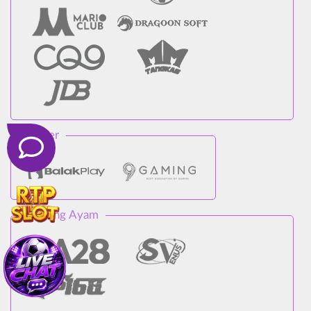
Poker
Sabung Ayam