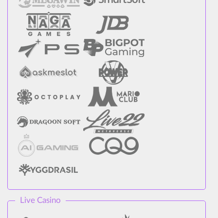
Live Casino