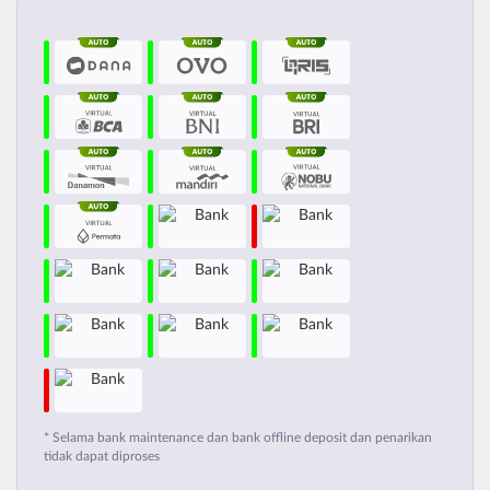
* Selama bank maintenance dan bank offline deposit dan penarikan
tidak dapat diproses