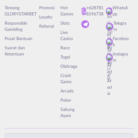
Tentang
Promosi
Hot
+628781
WhatsA
GLORYSTARBET
Games
8196738
pp
Loyalty
Responsible
Slots
Telegra
Referral
Gambling
m
Live
Pusat Bantuan
Casino
Faceboo
k
Syarat dan
Race
Ketentuan
Instagra
Togel
m
Olahraga
Crash
Game
Arcade
Poker
Sabung
Ayam