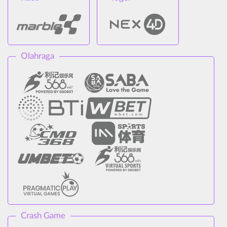
Olahraga
Crash Game