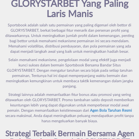
GLORYSTARBET
Yang Paling
Laris Manis
Sportsbook adalah salah satu permainan yang paling digemari oleh bettor di
GLORYSTARBET, berkat berbagai fitur menarik dan persenan profit yang
ditawarkannya. Untuk meningkatkan jumlah profit dalam kemenangan, penting
bagi bettor untuk memahami mekanisme permainan ini secara mendalam.
Memahami volatilitas, distribusi pembayaran, dan pola permainan yang ada
dapat menjadi langkah awal yang baik untuk meningkatkan hadiah besar.
Selain memahami mekanisme, pengelolaan modal yang efektif juga menjadi
kunci sukses dalam bermain Sportsbook Bersama Bandar Situs
GLORYSTARBET. Dengan mengatur taruhan secara bijak pada setiap taruhan
permainan, Tentunya hal ini dapat memperpanjang waktu bermain dan
meningkatkan kemungkinan untuk membaca taktik kemenangan dalam jangka
panjang.
Strategi lainnya adalah memanfaatkan fitur bonus atau promosi yang sering
ditawarkan oleh GLORYSTARBET. Promo tambahan saldo deposit memberikan
keuntungan lebih yang dapat digunakan untuk memperbesar modal awal
pemain. Dengan memanfaatkan keistimewaan dari
Agen Bola Taruhan Resmi
secara maksimal, Anda dapat meningkatkan peluang mendapatkan profit tanpa
harus mengeluarkan banyak biaya.
Strategi Terbaik Bermain Bersama Agen