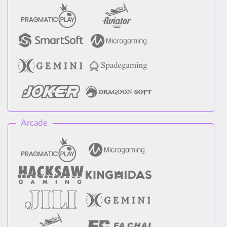
Arcade