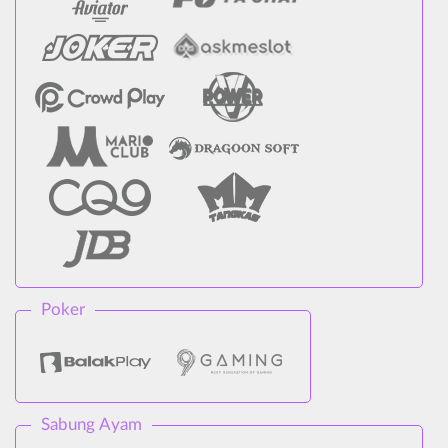
Poker
Sabung Ayam