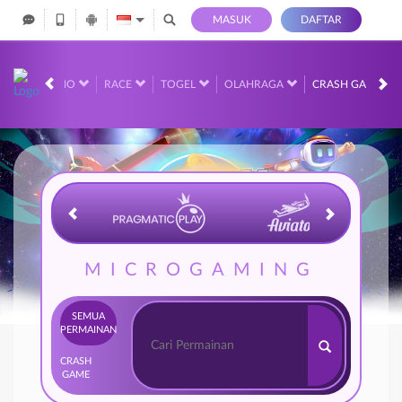
MASUK
DAFTAR
LIVE CASINO
RACE
TOGEL
OLAHRAGA
CRASH GAME
MICROGAMING
SEMUA
PERMAINAN
CRASH
GAME