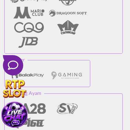
Poker
Sabung Ayam