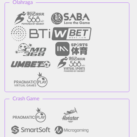
Olahraga
Crash Game