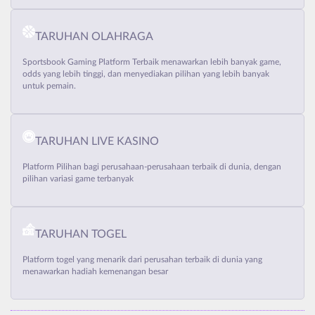
TARUHAN OLAHRAGA
Sportsbook Gaming Platform Terbaik menawarkan lebih banyak game,
odds yang lebih tinggi, dan menyediakan pilihan yang lebih banyak
untuk pemain.
TARUHAN LIVE KASINO
Platform Pilihan bagi perusahaan-perusahaan terbaik di dunia, dengan
pilihan variasi game terbanyak
TARUHAN TOGEL
Platform togel yang menarik dari perusahan terbaik di dunia yang
menawarkan hadiah kemenangan besar