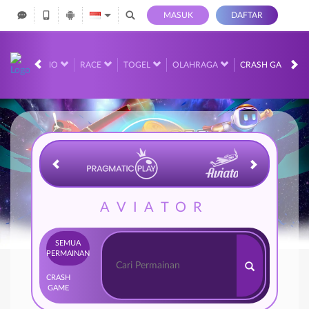
MASUK
DAFTAR
LIVE CASINO
RACE
TOGEL
OLAHRAGA
CRASH GAME
AVIATOR
SEMUA
PERMAINAN
CRASH
GAME