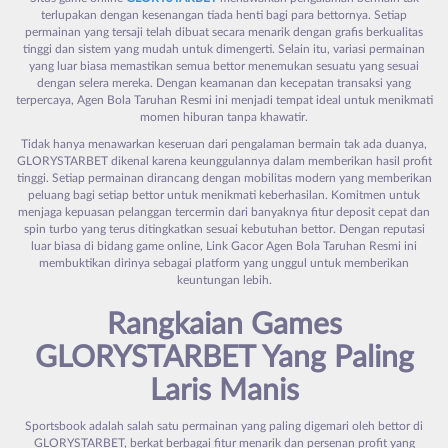
terlupakan dengan kesenangan tiada henti bagi para bettornya. Setiap
permainan yang tersaji telah dibuat secara menarik dengan grafis berkualitas
tinggi dan sistem yang mudah untuk dimengerti. Selain itu, variasi permainan
yang luar biasa memastikan semua bettor menemukan sesuatu yang sesuai
dengan selera mereka. Dengan keamanan dan kecepatan transaksi yang
terpercaya, Agen Bola Taruhan Resmi ini menjadi tempat ideal untuk menikmati
momen hiburan tanpa khawatir.
Tidak hanya menawarkan keseruan dari pengalaman bermain tak ada duanya,
GLORYSTARBET dikenal karena keunggulannya dalam memberikan hasil profit
tinggi. Setiap permainan dirancang dengan mobilitas modern yang memberikan
peluang bagi setiap bettor untuk menikmati keberhasilan. Komitmen untuk
menjaga kepuasan pelanggan tercermin dari banyaknya fitur deposit cepat dan
spin turbo yang terus ditingkatkan sesuai kebutuhan bettor. Dengan reputasi
luar biasa di bidang game online, Link Gacor Agen Bola Taruhan Resmi ini
membuktikan dirinya sebagai platform yang unggul untuk memberikan
keuntungan lebih.
Rangkaian Games
GLORYSTARBET
Yang Paling
Laris Manis
Sportsbook adalah salah satu permainan yang paling digemari oleh bettor di
GLORYSTARBET, berkat berbagai fitur menarik dan persenan profit yang