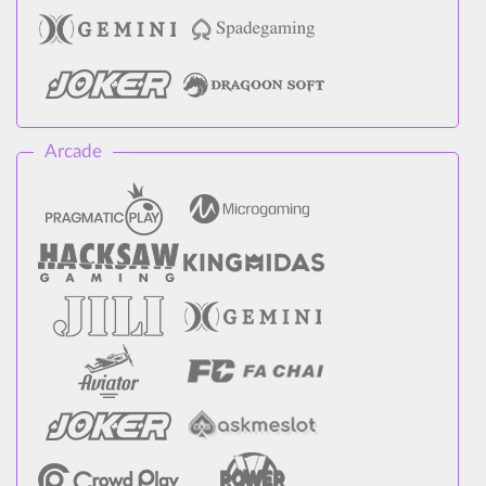
Arcade