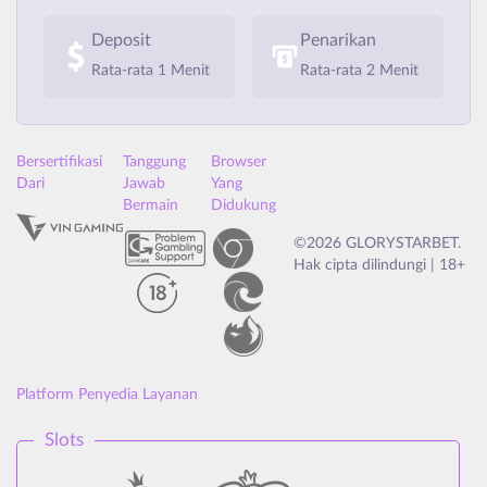
Deposit
Penarikan
Rata-rata 1 Menit
Rata-rata 2 Menit
Bersertifikasi
Tanggung
Browser
Dari
Jawab
Yang
Bermain
Didukung
©2026 GLORYSTARBET.
Hak cipta dilindungi | 18+
Platform Penyedia Layanan
Slots