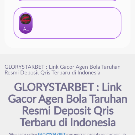
Aviator
GLORYSTARBET : Link Gacor Agen Bola Taruhan
Resmi Deposit Qris Terbaru di Indonesia
GLORYSTARBET : Link
Gacor Agen Bola Taruhan
Resmi Deposit Qris
Terbaru di Indonesia
Situs game online
GLORYSTARBET
menawarkan pengalaman bermain tak