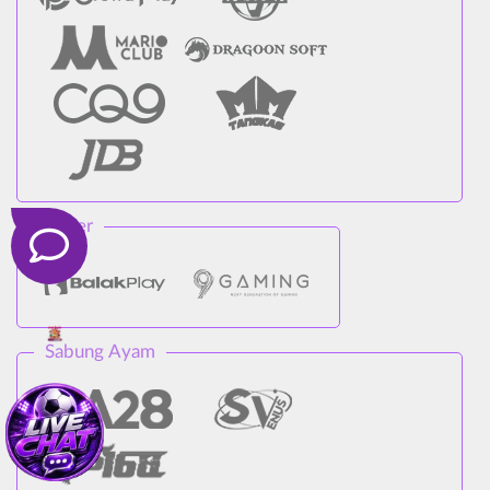
Poker
Sabung Ayam