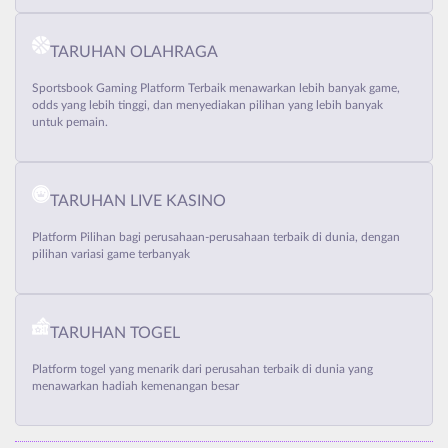
TARUHAN OLAHRAGA
Sportsbook Gaming Platform Terbaik menawarkan lebih banyak game,
odds yang lebih tinggi, dan menyediakan pilihan yang lebih banyak
untuk pemain.
TARUHAN LIVE KASINO
Platform Pilihan bagi perusahaan-perusahaan terbaik di dunia, dengan
pilihan variasi game terbanyak
TARUHAN TOGEL
Platform togel yang menarik dari perusahan terbaik di dunia yang
menawarkan hadiah kemenangan besar