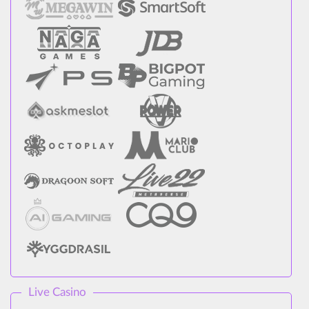
Live Casino