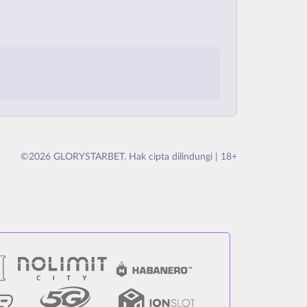
©2026 GLORYSTARBET. Hak cipta dilindungi | 18+