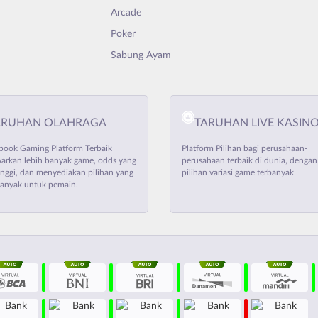
Arcade
Poker
Sabung Ayam
ARUHAN OLAHRAGA
TARUHAN LIVE KASIN
book Gaming Platform Terbaik
Platform Pilihan bagi perusahaan-
rkan lebih banyak game, odds yang
perusahaan terbaik di dunia, dengan
tinggi, dan menyediakan pilihan yang
pilihan variasi game terbanyak
banyak untuk pemain.