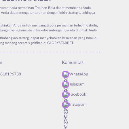
bayaran pada permainan Taruhan Bola dapat membantu Anda
nda dapat mengatur taruhan dengan lebih strategis, sehingga
gkinkan Anda untuk mengamati pola permainan terlebih dahulu,
ntungan yang konsisten jika keberuntungan berada di pihak Anda.
timbangkan strategi dapat menyebabkan kesalahan yang tidak di
uang menang secara signifikan di GLORYSTARBET.
n
Komunitas
7818196738
WhatsApp
Telegram
Facebook
Instagram