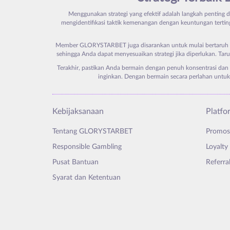
Menggunakan strategi yang efektif adalah langkah penti
mengidentifikasi taktik kemenangan dengan keuntungan terti
Member GLORYSTARBET juga disarankan untuk mulai bertaruh da
sehingga Anda dapat menyesuaikan strategi jika diperlukan. Tar
Terakhir, pastikan Anda bermain dengan penuh konsentrasi dan
inginkan. Dengan bermain secara perlahan untu
Kebijaksanaan
Platfo
Tentang GLORYSTARBET
Promos
Responsible Gambling
Loyalty
Pusat Bantuan
Referra
Syarat dan Ketentuan