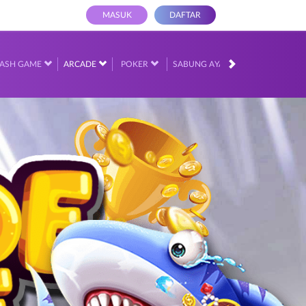
MASUK
DAFTAR
PROMOSI
ASH GAME
ARCADE
POKER
SABUNG AYAM