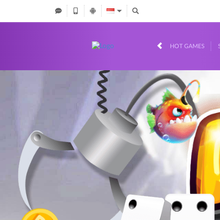
HOT GAMES