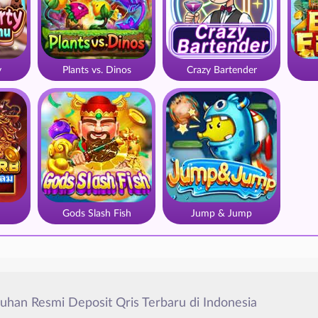
y
Plants vs. Dinos
Crazy Bartender
Gods Slash Fish
Jump & Jump
han Resmi Deposit Qris Terbaru di Indonesia