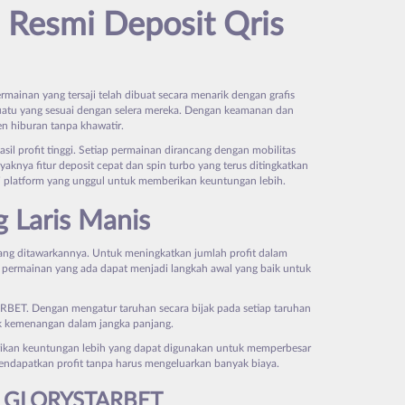
 Resmi Deposit Qris
ainan yang tersaji telah dibuat secara menarik dengan grafis
esuatu yang sesuai dengan selera mereka. Dengan keamanan dan
n hiburan tanpa khawatir.
profit tinggi. Setiap permainan dirancang dengan mobilitas
nya fitur deposit cepat dan spin turbo yang terus ditingkatkan
ai platform yang unggul untuk memberikan keuntungan lebih.
g Laris Manis
yang ditawarkannya. Untuk meningkatkan jumlah profit dalam
 permainan yang ada dapat menjadi langkah awal yang baik untuk
BET. Dengan mengatur taruhan secara bijak pada setiap taruhan
k kemenangan dalam jangka panjang.
rikan keuntungan lebih yang dapat digunakan untuk memperbesar
ndapatkan profit tanpa harus mengeluarkan banyak biaya.
smi GLORYSTARBET