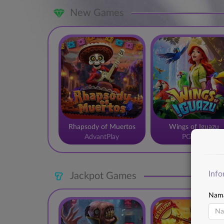
New Games
Rhapsody of Muertos
Wings of Iguazu
AdvantPlay
PG Soft
Info
Jackpot Games
Nam