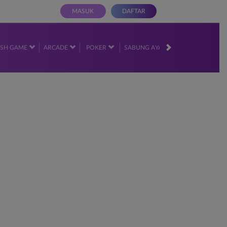
MASUK
DAFTAR
PROMOSI
ASH GAME
ARCADE
POKER
SABUNG AYAM