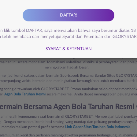
ain tak terlupakan dengan kesenangan tiada henti bagi para bettornya. Setiap perma
elain itu, variasi permainan yang luar biasa memastikan semua bettor menemukan ses
erpercaya, Agen Bola Taruhan Resmi ini menjadi tempat ideal untuk menikmati momen
 ada duanya, GLORYSTARBET dikenal karena keunggulannya dalam memberikan hasil p
ti keberhasilan. Komitmen untuk menjaga kepuasan pelanggan tercermin dari banyakn
n klik tombol DAFTAR, saya menyatakan bahwa saya berumur diatas 18 
ang game online, Link Gacor Agen Bola Taruhan Resmi ini membuktikan dirinya sebaga
a telah membaca dan menyetujui Syarat dan Ketentuan dari GLORYSTAR
Games
GLORYSTARBET
Yang Paling
SYARAT & KETENTUAN
 oleh bettor di GLORYSTARBET, berkat berbagai fitur menarik dan persenan profit y
inan ini secara mendalam. Memahami volatilitas, distribusi pembayaran, dan pola 
meningkatkan hadiah besar.
a menjadi kunci sukses dalam bermain Sportsbook Bersama Bandar Situs GLORYSTARB
memperpanjang waktu bermain dan meningkatkan kemungkinan untuk membaca taktik 
 yang sering ditawarkan oleh GLORYSTARBET. Promo tambahan saldo deposit memberi
ari
Agen Bola Taruhan Resmi
secara maksimal, Anda dapat meningkatkan peluang men
 Bermain Bersama Agen Bola Taruhan Res
g dalam meraih kemenangan saat bermain di GLORYSTARBET. Mempelajari tabel pemb
gi. Dengan memahami kombinasi strategi yang mantap dan peluang pembayarannya, An
memaksimalkan potensi profit bersama
Link Gacor Situs Taruhan Bola Indonesia
.
am jumlah kecil dan perlahan meningkat ketika permainan berlangsung. Ini memung