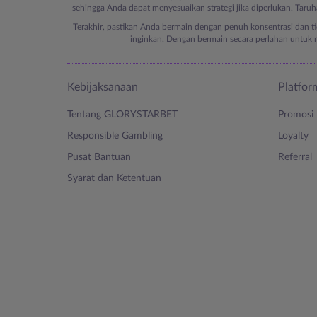
sehingga Anda dapat menyesuaikan strategi jika diperlukan. Taru
Terakhir, pastikan Anda bermain dengan penuh konsentrasi dan t
inginkan. Dengan bermain secara perlahan untuk 
Kebijaksanaan
Platfor
Tentang GLORYSTARBET
Promosi
Responsible Gambling
Loyalty
Pusat Bantuan
Referral
Syarat dan Ketentuan