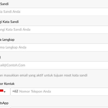
 Sandi
gi Kata Sandi
Anaconda Gold
9 Masks of Fire™ HyperSpins™
Pragmatic Play
MicroGaming
 Lengkap
l
kan masukkan email yang aktif untuk tujuan reset kata sandi
r Kontak
+62
tsApp