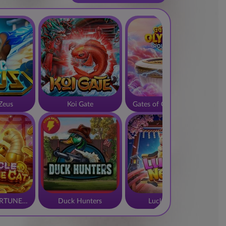
 Zeus
Koi Gate
Gates of Olympus Roulette
MUSCLE FORTUNE CAT
Duck Hunters
Lucky Neko
C